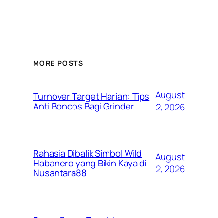
MORE POSTS
August
Turnover Target Harian: Tips
Anti Boncos Bagi Grinder
2, 2026
Rahasia Dibalik Simbol Wild
August
Habanero yang Bikin Kaya di
2, 2026
Nusantara88