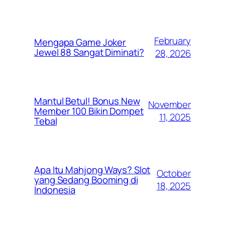
February
Mengapa Game Joker
Jewel 88 Sangat Diminati?
28, 2026
Mantul Betul! Bonus New
November
Member 100 Bikin Dompet
11, 2025
Tebal
Apa Itu Mahjong Ways? Slot
October
yang Sedang Booming di
18, 2025
Indonesia