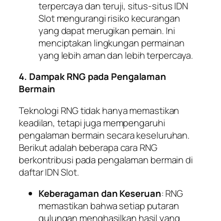
terpercaya dan teruji, situs-situs IDN
Slot mengurangi risiko kecurangan
yang dapat merugikan pemain. Ini
menciptakan lingkungan permainan
yang lebih aman dan lebih terpercaya.
4. Dampak RNG pada Pengalaman
Bermain
Teknologi RNG tidak hanya memastikan
keadilan, tetapi juga mempengaruhi
pengalaman bermain secara keseluruhan.
Berikut adalah beberapa cara RNG
berkontribusi pada pengalaman bermain di
daftar IDN Slot.
Keberagaman dan Keseruan
: RNG
memastikan bahwa setiap putaran
gulungan menghasilkan hasil yang