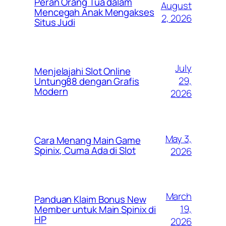
Peran Orang Tua dalam
August
Mencegah Anak Mengakses
2, 2026
Situs Judi
July
Menjelajahi Slot Online
29,
Untung88 dengan Grafis
Modern
2026
May 3,
Cara Menang Main Game
Spinix, Cuma Ada di Slot
2026
March
Panduan Klaim Bonus New
19,
Member untuk Main Spinix di
HP
2026