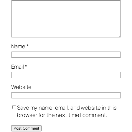
Name
*
Email
*
Website
Save my name, email, and website in this
browser for the next time I comment.