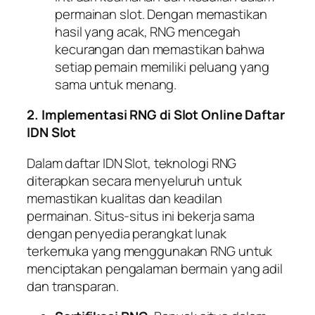
permainan slot. Dengan memastikan
hasil yang acak, RNG mencegah
kecurangan dan memastikan bahwa
setiap pemain memiliki peluang yang
sama untuk menang.
2. Implementasi RNG di Slot Online Daftar
IDN Slot
Dalam daftar IDN Slot, teknologi RNG
diterapkan secara menyeluruh untuk
memastikan kualitas dan keadilan
permainan. Situs-situs ini bekerja sama
dengan penyedia perangkat lunak
terkemuka yang menggunakan RNG untuk
menciptakan pengalaman bermain yang adil
dan transparan.