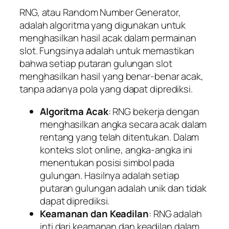
RNG, atau Random Number Generator,
adalah algoritma yang digunakan untuk
menghasilkan hasil acak dalam permainan
slot. Fungsinya adalah untuk memastikan
bahwa setiap putaran gulungan slot
menghasilkan hasil yang benar-benar acak,
tanpa adanya pola yang dapat diprediksi.
Algoritma Acak
: RNG bekerja dengan
menghasilkan angka secara acak dalam
rentang yang telah ditentukan. Dalam
konteks slot online, angka-angka ini
menentukan posisi simbol pada
gulungan. Hasilnya adalah setiap
putaran gulungan adalah unik dan tidak
dapat diprediksi.
Keamanan dan Keadilan
: RNG adalah
inti dari keamanan dan keadilan dalam