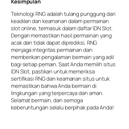
Kesimpulan
Teknologi RNG adalah tulang punggung dari
keadilan dan keamanan dalam permainan
slot online, termasuk dalam daftar IDN Slot.
Dengan memastikan hasil permainan yang
acak dan tidak dapat diprediksi, RNG
menjaga integritas permainan dan
memberikan pengalaman bermain yang adil
bagi setiap pemain. Saat Anda memilih situs
IDN Slot, pastikan untuk memeriksa
sertifikasi RNG dan keamanan situs untuk
memastikan bahwa Anda bermain di
lingkungan yang terpercaya dan aman.
Selamat bermain, dan semoga
keberuntungan selalu berpihak pada Anda!