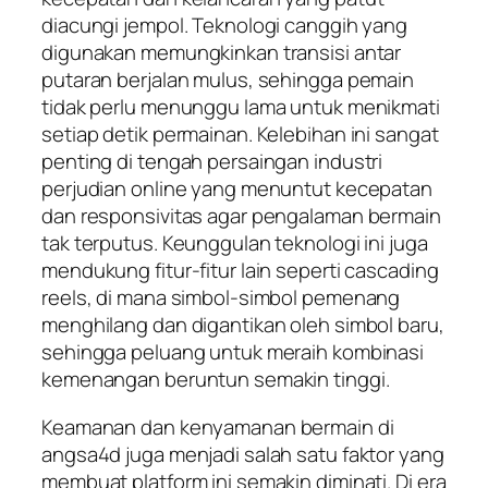
diacungi jempol. Teknologi canggih yang
digunakan memungkinkan transisi antar
putaran berjalan mulus, sehingga pemain
tidak perlu menunggu lama untuk menikmati
setiap detik permainan. Kelebihan ini sangat
penting di tengah persaingan industri
perjudian online yang menuntut kecepatan
dan responsivitas agar pengalaman bermain
tak terputus. Keunggulan teknologi ini juga
mendukung fitur-fitur lain seperti cascading
reels, di mana simbol-simbol pemenang
menghilang dan digantikan oleh simbol baru,
sehingga peluang untuk meraih kombinasi
kemenangan beruntun semakin tinggi.
Keamanan dan kenyamanan bermain di
angsa4d juga menjadi salah satu faktor yang
membuat platform ini semakin diminati. Di era