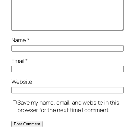
Name
*
Email
*
Website
Save my name, email, and website in this
browser for the next time I comment.