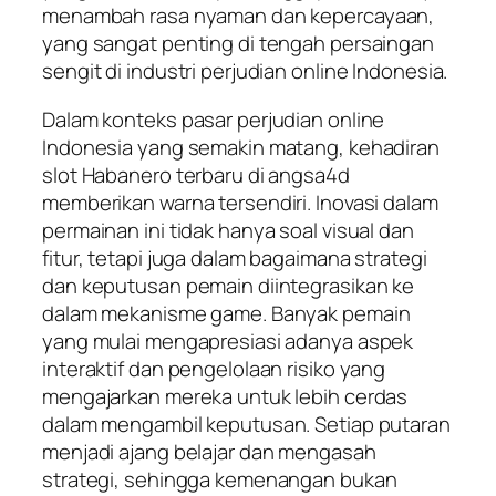
menambah rasa nyaman dan kepercayaan,
yang sangat penting di tengah persaingan
sengit di industri perjudian online Indonesia.
Dalam konteks pasar perjudian online
Indonesia yang semakin matang, kehadiran
slot Habanero terbaru di angsa4d
memberikan warna tersendiri. Inovasi dalam
permainan ini tidak hanya soal visual dan
fitur, tetapi juga dalam bagaimana strategi
dan keputusan pemain diintegrasikan ke
dalam mekanisme game. Banyak pemain
yang mulai mengapresiasi adanya aspek
interaktif dan pengelolaan risiko yang
mengajarkan mereka untuk lebih cerdas
dalam mengambil keputusan. Setiap putaran
menjadi ajang belajar dan mengasah
strategi, sehingga kemenangan bukan