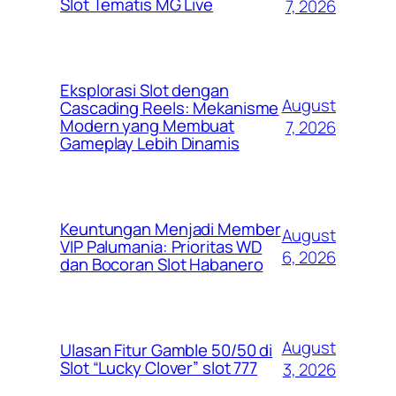
Slot Tematis MG Live
7, 2026
Eksplorasi Slot dengan
August
Cascading Reels: Mekanisme
Modern yang Membuat
7, 2026
Gameplay Lebih Dinamis
Keuntungan Menjadi Member
August
VIP Palumania: Prioritas WD
6, 2026
dan Bocoran Slot Habanero
August
Ulasan Fitur Gamble 50/50 di
Slot “Lucky Clover” slot 777
3, 2026