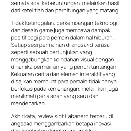
semata soal keberuntungan, melainkan hasil
dari ketelitian dan perhitungan yang matang.
Tidak ketinggalan, perkembangan teknologi
dan desain game juga membawa dampak
positif bagi para pemain dalam hal hiburan.
Setiap sesi permainan di angsa4d terasa
seperti sebuah pertunjukan yang
menggabungkan keindahan visual dengan
dinamika permainan yang penuh tantangan.
Kekuatan cerita dan elemen interaktif yang
disajikan membuat para pemain tidak hanya
berfokus pada kemenangan, melainkan juga
menikmati perjalanan yang seru dan
mendebarkan.
Akhir kata, review slot Habanero terbaru di
angsa4d menggambarkan betapa inovasi
dan kreativitas dapat menyuntikkan