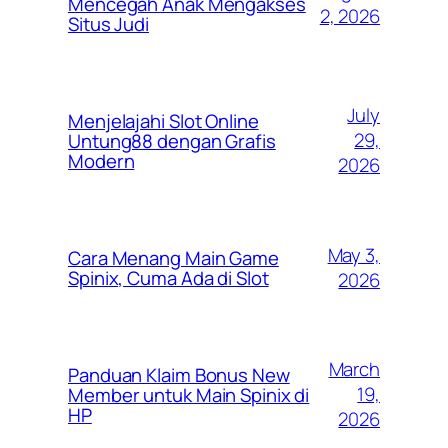
Mencegah Anak Mengakses
2, 2026
Situs Judi
July
Menjelajahi Slot Online
29,
Untung88 dengan Grafis
Modern
2026
May 3,
Cara Menang Main Game
Spinix, Cuma Ada di Slot
2026
March
Panduan Klaim Bonus New
19,
Member untuk Main Spinix di
HP
2026