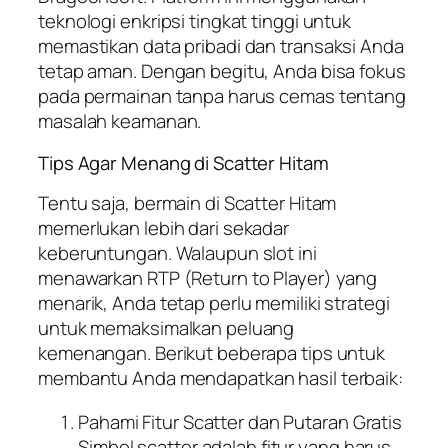
teknologi enkripsi tingkat tinggi untuk
memastikan data pribadi dan transaksi Anda
tetap aman. Dengan begitu, Anda bisa fokus
pada permainan tanpa harus cemas tentang
masalah keamanan.
Tips Agar Menang di Scatter Hitam
Tentu saja, bermain di Scatter Hitam
memerlukan lebih dari sekadar
keberuntungan. Walaupun slot ini
menawarkan RTP (Return to Player) yang
menarik, Anda tetap perlu memiliki strategi
untuk memaksimalkan peluang
kemenangan. Berikut beberapa tips untuk
membantu Anda mendapatkan hasil terbaik:
Pahami Fitur Scatter dan Putaran Gratis
Simbol scatter adalah fitur yang harus