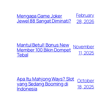
February
Mengapa Game Joker
Jewel 88 Sangat Diminati?
28, 2026
Mantul Betul! Bonus New
November
Member 100 Bikin Dompet
11, 2025
Tebal
Apa Itu Mahjong Ways? Slot
October
yang Sedang Booming di
18, 2025
Indonesia