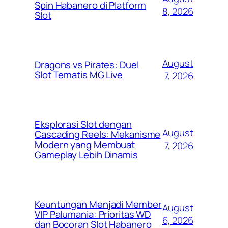
Spin Habanero di Platform
8, 2026
Slot
August
Dragons vs Pirates: Duel
Slot Tematis MG Live
7, 2026
Eksplorasi Slot dengan
August
Cascading Reels: Mekanisme
Modern yang Membuat
7, 2026
Gameplay Lebih Dinamis
Keuntungan Menjadi Member
August
VIP Palumania: Prioritas WD
6, 2026
dan Bocoran Slot Habanero