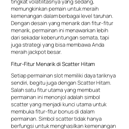
tingkat volatilitasnya yang sedang,
memungkinkan pemain untuk meraih
kemenangan dalam berbagai level taruhan.
Dengan desain yang menarik dan fitur-fitur
menarik, permainan ini menawarkan lebih
dari sekadar keberuntungan semata, tapi
juga strategi yang bisa membawa Anda
meraih jackpot besar.
Fitur-Fitur Menarik di Scatter Hitam
Setiap permainan slot memiliki daya tariknya
sendiri, begitu juga dengan Scatter Hitam.
Salah satu fitur utama yang membuat
permainan ini menonjol adalah simbol
scatter yang menjadi kunci utama untuk
membuka fitur-fitur bonus di dalam
permainan. Simbol scatter tidak hanya
berfungsi untuk menghasilkan kemenangan