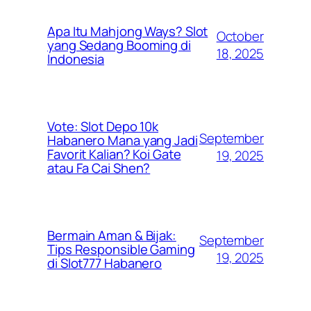
Apa Itu Mahjong Ways? Slot
October
yang Sedang Booming di
18, 2025
Indonesia
Vote: Slot Depo 10k
September
Habanero Mana yang Jadi
Favorit Kalian? Koi Gate
19, 2025
atau Fa Cai Shen?
Bermain Aman & Bijak:
September
Tips Responsible Gaming
19, 2025
di Slot777 Habanero