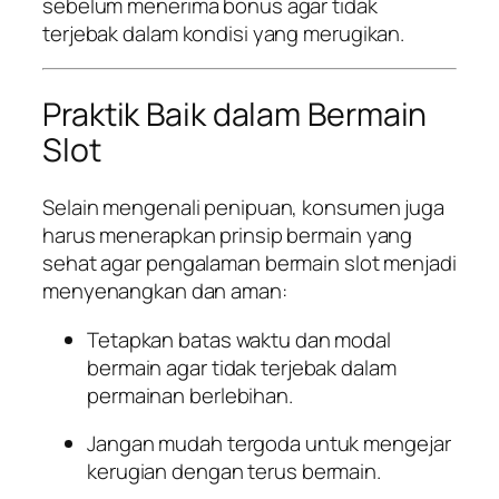
sebelum menerima bonus agar tidak
terjebak dalam kondisi yang merugikan.
Praktik Baik dalam Bermain
Slot
Selain mengenali penipuan, konsumen juga
harus menerapkan prinsip bermain yang
sehat agar pengalaman bermain slot menjadi
menyenangkan dan aman:
Tetapkan batas waktu dan modal
bermain agar tidak terjebak dalam
permainan berlebihan.
Jangan mudah tergoda untuk mengejar
kerugian dengan terus bermain.