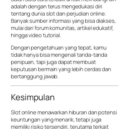
adalah dengan terus mengedukasi diri
tentang dunia slot dan perjudian online.
Banyak sumber informasi yang bisa diakses,
mulai dari forum komunitas, artikel edukatif,
hingga video tutorial.
Dengan pengetahuan yang tepat, kamu
tidak hanya bisa mengenali tanda-tanda
penipuan, tapi juga dapat membuat
keputusan bermain yang lebih cerdas dan
bertanggung jawab.
Kesimpulan
Slot online menawarkan hiburan dan potensi
keuntungan yang menarik, tetapi juga
memiliki risiko tersendiri, terutama terkait