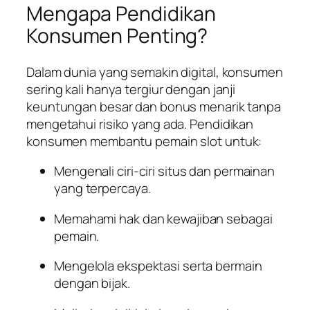
Mengapa Pendidikan
Konsumen Penting?
Dalam dunia yang semakin digital, konsumen
sering kali hanya tergiur dengan janji
keuntungan besar dan bonus menarik tanpa
mengetahui risiko yang ada. Pendidikan
konsumen membantu pemain slot untuk:
Mengenali ciri-ciri situs dan permainan
yang terpercaya.
Memahami hak dan kewajiban sebagai
pemain.
Mengelola ekspektasi serta bermain
dengan bijak.