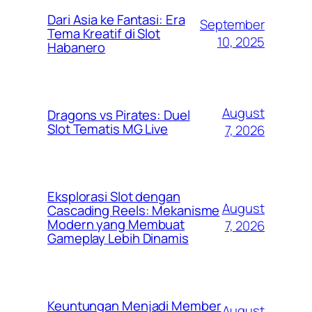
Dari Asia ke Fantasi: Era
September
Tema Kreatif di Slot
10, 2025
Habanero
August
Dragons vs Pirates: Duel
Slot Tematis MG Live
7, 2026
Eksplorasi Slot dengan
August
Cascading Reels: Mekanisme
Modern yang Membuat
7, 2026
Gameplay Lebih Dinamis
Keuntungan Menjadi Member
August