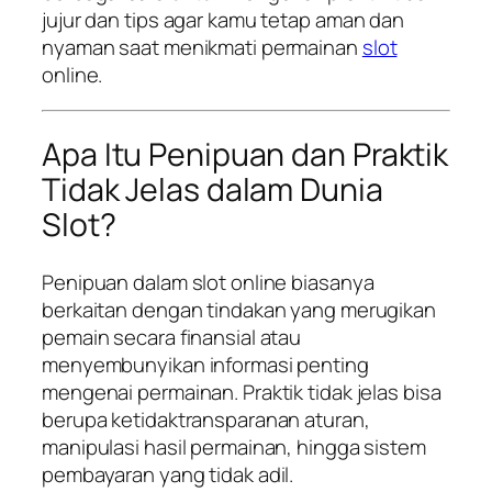
jujur dan tips agar kamu tetap aman dan
nyaman saat menikmati permainan
slot
online.
Apa Itu Penipuan dan Praktik
Tidak Jelas dalam Dunia
Slot?
Penipuan dalam slot online biasanya
berkaitan dengan tindakan yang merugikan
pemain secara finansial atau
menyembunyikan informasi penting
mengenai permainan. Praktik tidak jelas bisa
berupa ketidaktransparanan aturan,
manipulasi hasil permainan, hingga sistem
pembayaran yang tidak adil.