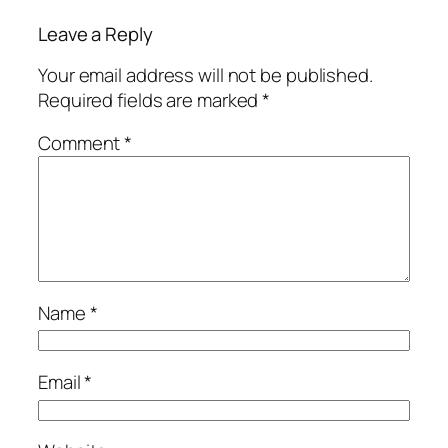
Leave a Reply
Your email address will not be published.
Required fields are marked
*
Comment
*
Name
*
Email
*