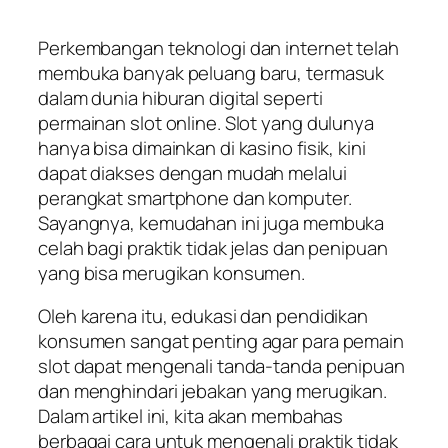
Perkembangan teknologi dan internet telah
membuka banyak peluang baru, termasuk
dalam dunia hiburan digital seperti
permainan slot online. Slot yang dulunya
hanya bisa dimainkan di kasino fisik, kini
dapat diakses dengan mudah melalui
perangkat smartphone dan komputer.
Sayangnya, kemudahan ini juga membuka
celah bagi praktik tidak jelas dan penipuan
yang bisa merugikan konsumen.
Oleh karena itu, edukasi dan pendidikan
konsumen sangat penting agar para pemain
slot dapat mengenali tanda-tanda penipuan
dan menghindari jebakan yang merugikan.
Dalam artikel ini, kita akan membahas
berbagai cara untuk mengenali praktik tidak