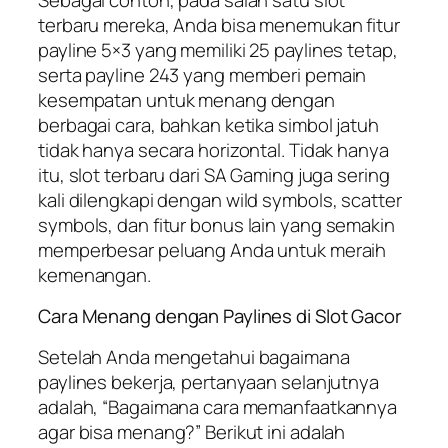
terbaru mereka, Anda bisa menemukan fitur
payline 5×3
yang memiliki 25 paylines tetap,
serta
payline 243
yang memberi pemain
kesempatan untuk menang dengan
berbagai cara, bahkan ketika simbol jatuh
tidak hanya secara horizontal. Tidak hanya
itu, slot terbaru dari SA Gaming juga sering
kali dilengkapi dengan
wild symbols
,
scatter
symbols
, dan fitur bonus lain yang semakin
memperbesar peluang Anda untuk meraih
kemenangan.
Cara Menang dengan Paylines di Slot Gacor
Setelah Anda mengetahui bagaimana
paylines bekerja, pertanyaan selanjutnya
adalah, “Bagaimana cara memanfaatkannya
agar bisa menang?” Berikut ini adalah