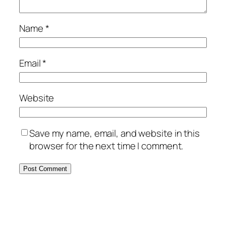
Name
*
Email
*
Website
Save my name, email, and website in this
browser for the next time I comment.