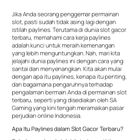
Jika Anda seorang penggemar permainan
slot, pasti sudah tidak asing lagi dengan
istilah
paylines
. Terutama di dunia slot gacor
terbaru, memahami cara kerja paylines
adalah kunci untuk meraih kemenangan
yang lebih menguntungkan. Nah, mari kita
jelajahi dunia paylines ini dengan cara yang
santai dan menyenangkan. Kita akan mulai
dengan apa itu paylines, kenapa itu penting,
dan bagaimana pengaruhnya terhadap
pengalaman bermain Anda di permainan slot
terbaru, seperti yang disediakan oleh SA
Gaming yang kini tengah meramaikan pasar
perjudian online Indonesia.
Apa Itu Paylines dalam Slot Gacor Terbaru?