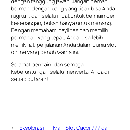
dengan tanggung jawab. Jangan pernah
bermain dengan uang yang tidak bisa Anda
rugikan, dan selalu ingat untuk bermain demi
kesenangan, bukan hanya untuk menang.
Dengan memahami paylines dan memilih
permainan yang tepat, Anda bisa lebih
menikmati perjalanan Anda dalam dunia slot
online yang penuh warna ini.
Selamat bermain, dan semoga
keberuntungan selalu menyertai Anda di
setiap putaran!
←
Eksplorasi
Main Slot Gacor 777 dan