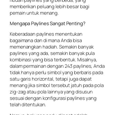
memberikan peluang lebih besar bagi
pemain untuk menang.
Mengapa Paylines Sangat Penting?
Keberadaan paylines menentukan
bagaimana dan di mana Anda bisa
memenangkan hadiah. Semakin banyak
paylines yang ada, semakin banyak pula
kombinasi yang bisa terbentuk. Misalnya,
dalam permainan dengan 243 paylines, Anda
tidak hanya perlu simbol yang berbaris pada
satu garis horizontal, tetapi juga dapat
menang jika simbol tersebut jatuh pada pola
zig-zag atau pola lainnya yang disusun
sesuai dengan konfigurasi paylines yang
telah ditentukan.