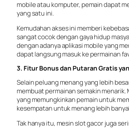
mobile atau komputer, pemain dapat me
yang satu ini.
Kemudahan akses ini memberi kebebasan
sangat cocok dengan gaya hidup masyar
dengan adanya aplikasi mobile yang me
dapat langsung masuk ke permainan fav
3. Fitur Bonus dan Putaran Gratis y
Selain peluang menang yang lebih besa
membuat permainan semakin menarik. M
yang memungkinkan pemain untuk memut
kesempatan untuk menang lebih banyak 
Tak hanya itu, mesin slot gacor juga se