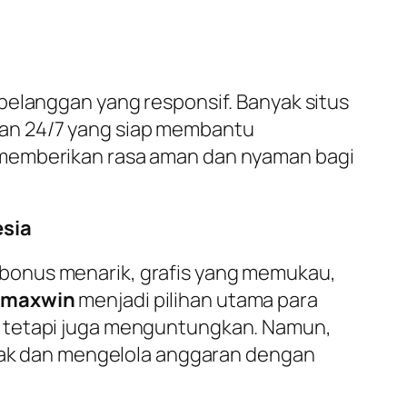
pelanggan yang responsif. Banyak situs
gan 24/7 yang siap membantu
 memberikan rasa aman dan nyaman bagi
sia
bonus menarik, grafis yang memukau,
 maxwin
menjadi pilihan utama para
, tetapi juga menguntungkan. Namun,
ijak dan mengelola anggaran dengan