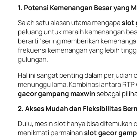
1. Potensi Kemenangan Besar yang 
Salah satu alasan utama mengapa
slot
peluang untuk meraih kemenangan besar 
berarti “sering memberikan kemenangan
frekuensi kemenangan yang lebih tingg
gulungan.
Hal ini sangat penting dalam perjudia
menunggu lama. Kombinasi antara RTP (
gacor gampang maxwin
sebagai pilih
2. Akses Mudah dan Fleksibilitas Ber
Dulu, mesin slot hanya bisa ditemukan d
menikmati permainan
slot gacor gam