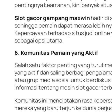
pentingnya keamanan, kini banyak situs
Slot gacor gampang maxwin
hadir di 
sehingga pemain dapat merasa lebih ny
Kepercayaan terhadap situs judi onlin
sebagai opsi utama.
6. Komunitas Pemain yang Aktif
Salah satu faktor penting yang turut 
yang aktif dan saling berbagi pengala
atau grup media sosial untuk berdiskusi
informasi tentang mesin slot gacor terb
Komunitas ini menciptakan rasa kebers
mereka yang baru terjun ke dunia perju