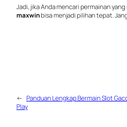
Jadi, jika Anda mencari permainan ya
maxwin
bisa menjadi pilihan tepat. J
←
Panduan Lengkap Bermain Slot Gaco
Play