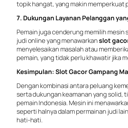
topik hangat, yang makin memperkuat p
7. Dukungan Layanan Pelanggan yan
Pemain juga cenderung memilih mesin sl
judi online yang menawarkan
slot gac
menyelesaikan masalah atau memberika
pemain, yang tidak perlu khawatir jika 
Kesimpulan: Slot Gacor Gampang Ma
Dengan kombinasi antara peluang keme
serta dukungan keamanan yang solid, t
pemain Indonesia. Mesin ini menawark
seperti halnya dalam permainan judi la
hati-hati.