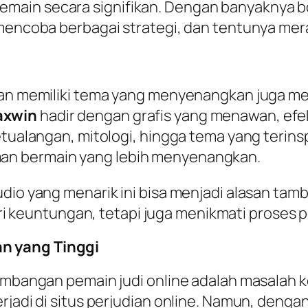
main secara signifikan. Dengan banyaknya b
 mencoba berbagai strategi, dan tentunya me
 dan memiliki tema yang menyenangkan juga me
axwin
hadir dengan grafis yang menawan, ef
etualangan, mitologi, hingga tema yang terinsp
an bermain yang lebih menyenangkan.
udio yang menarik ini bisa menjadi alasan ta
ri keuntungan, tetapi juga menikmati prose
n yang Tinggi
rtimbangan pemain judi online adalah masala
erjadi di situs perjudian online. Namun, den