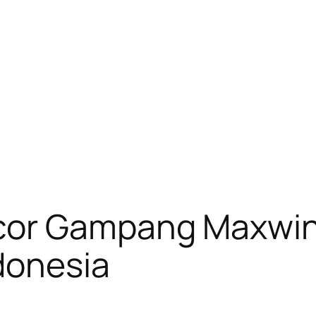
or Gampang Maxwin 
donesia