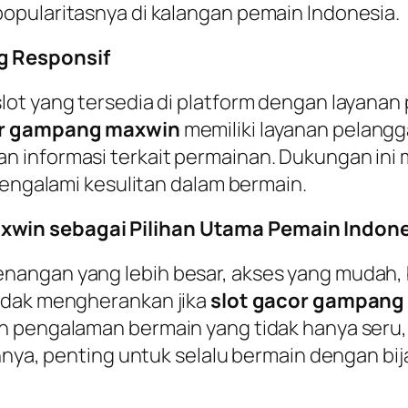
opularitasnya di kalangan pemain Indonesia.
g Responsif
ot yang tersedia di platform dengan layanan 
or gampang maxwin
memiliki layanan pelang
n informasi terkait permainan. Dukungan ini
mengalami kesulitan dalam bermain.
xwin sebagai Pilihan Utama Pemain Indone
nangan yang lebih besar, akses yang mudah, 
idak mengherankan jika
slot gacor gampang
an pengalaman bermain yang tidak hanya seru
innya, penting untuk selalu bermain dengan b