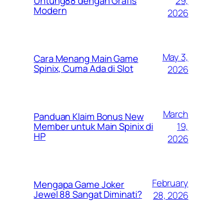
29,
Untung88 dengan Grafis
Modern
2026
May 3,
Cara Menang Main Game
Spinix, Cuma Ada di Slot
2026
March
Panduan Klaim Bonus New
19,
Member untuk Main Spinix di
HP
2026
February
Mengapa Game Joker
Jewel 88 Sangat Diminati?
28, 2026