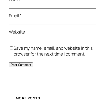
Email
*
Website
Save my name, email, and website in this
browser for the next time I comment.
MORE POSTS