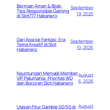
Bermain Aman & Bijak:
September
Tips Responsible Gaming
19, 2025
di Slot777 Habanero
Dari Asia ke Fantasi: Era
September
Tema Kreatif di Slot
10, 2025
Habanero
Keuntungan Menjadi Member
August
VIP Palumania: Prioritas WD
6, 2026
dan Bocoran Slot Habanero
August
Ulasan Fitur Gamble 50/50 di