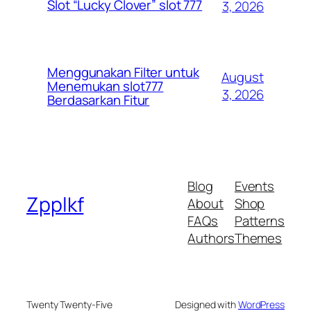
Slot “Lucky Clover” slot 777
3, 2026
Menggunakan Filter untuk
August
Menemukan slot777
3, 2026
Berdasarkan Fitur
Blog
Events
Zpplkf
About
Shop
FAQs
Patterns
Authors
Themes
Twenty Twenty-Five
Designed with
WordPress