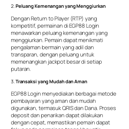
2.
Peluang Kemenangan yang Menggiurkan
Dengan Return to Player (RTP) yang
kompetitif, permainan di EGP88 Login
menawarkan peluang kemenangan yang
menggiurkan.
Pemain dapat menikmati
pengalaman bermain yang adil dan
transparan, dengan peluang untuk
memenangkan jackpot besar di setiap
putaran.
3.
Transaksi yang Mudah dan Aman
EGP88 Login menyediakan berbagai metode
pembayaran yang aman dan mudah
digunakan, termasuk QRIS dan Dana.
Proses
deposit dan penarikan dapat dilakukan
dengan cepat, memastikan pemain dapat