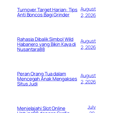
August
Turnover Target Harian: Tips
Anti Boncos Bagi Grinder
2, 2026
Rahasia Dibalik Simbol Wild
August
Habanero yang Bikin Kaya di
2, 2026
Nusantara88
Peran Orang Tua dalam
August
Mencegah Anak Mengakses
2, 2026
Situs Judi
July
Menjelajahi Slot Online