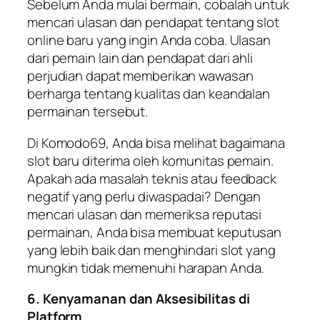
Sebelum Anda mulai bermain, cobalah untuk
mencari ulasan dan pendapat tentang slot
online baru yang ingin Anda coba. Ulasan
dari pemain lain dan pendapat dari ahli
perjudian dapat memberikan wawasan
berharga tentang kualitas dan keandalan
permainan tersebut.
Di Komodo69, Anda bisa melihat bagaimana
slot baru diterima oleh komunitas pemain.
Apakah ada masalah teknis atau feedback
negatif yang perlu diwaspadai? Dengan
mencari ulasan dan memeriksa reputasi
permainan, Anda bisa membuat keputusan
yang lebih baik dan menghindari slot yang
mungkin tidak memenuhi harapan Anda.
6. Kenyamanan dan Aksesibilitas di
Platform