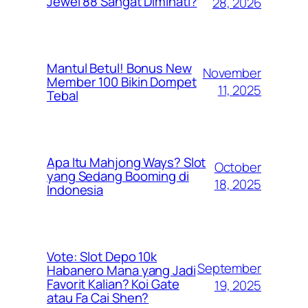
Jewel 88 Sangat Diminati?
28, 2026
Mantul Betul! Bonus New
November
Member 100 Bikin Dompet
11, 2025
Tebal
Apa Itu Mahjong Ways? Slot
October
yang Sedang Booming di
18, 2025
Indonesia
Vote: Slot Depo 10k
September
Habanero Mana yang Jadi
Favorit Kalian? Koi Gate
19, 2025
atau Fa Cai Shen?