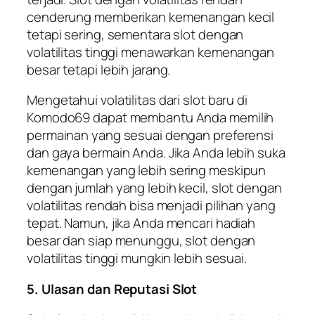
cenderung memberikan kemenangan kecil
tetapi sering, sementara slot dengan
volatilitas tinggi menawarkan kemenangan
besar tetapi lebih jarang.
Mengetahui volatilitas dari slot baru di
Komodo69 dapat membantu Anda memilih
permainan yang sesuai dengan preferensi
dan gaya bermain Anda. Jika Anda lebih suka
kemenangan yang lebih sering meskipun
dengan jumlah yang lebih kecil, slot dengan
volatilitas rendah bisa menjadi pilihan yang
tepat. Namun, jika Anda mencari hadiah
besar dan siap menunggu, slot dengan
volatilitas tinggi mungkin lebih sesuai.
5. Ulasan dan Reputasi Slot