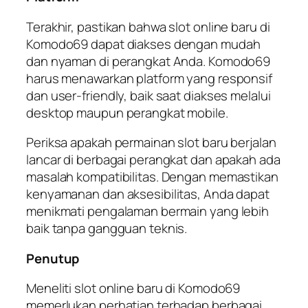
Terakhir, pastikan bahwa slot online baru di
Komodo69 dapat diakses dengan mudah
dan nyaman di perangkat Anda. Komodo69
harus menawarkan platform yang responsif
dan user-friendly, baik saat diakses melalui
desktop maupun perangkat mobile.
Periksa apakah permainan slot baru berjalan
lancar di berbagai perangkat dan apakah ada
masalah kompatibilitas. Dengan memastikan
kenyamanan dan aksesibilitas, Anda dapat
menikmati pengalaman bermain yang lebih
baik tanpa gangguan teknis.
Penutup
Meneliti slot online baru di Komodo69
memerlukan perhatian terhadap berbagai