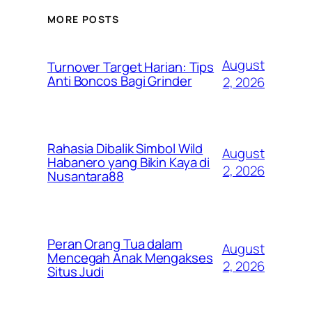
MORE POSTS
August
Turnover Target Harian: Tips
Anti Boncos Bagi Grinder
2, 2026
Rahasia Dibalik Simbol Wild
August
Habanero yang Bikin Kaya di
2, 2026
Nusantara88
Peran Orang Tua dalam
August
Mencegah Anak Mengakses
2, 2026
Situs Judi