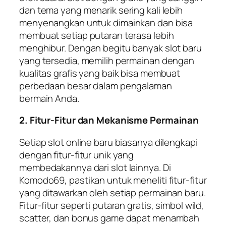
dan tema yang menarik sering kali lebih
menyenangkan untuk dimainkan dan bisa
membuat setiap putaran terasa lebih
menghibur. Dengan begitu banyak slot baru
yang tersedia, memilih permainan dengan
kualitas grafis yang baik bisa membuat
perbedaan besar dalam pengalaman
bermain Anda.
2. Fitur-Fitur dan Mekanisme Permainan
Setiap slot online baru biasanya dilengkapi
dengan fitur-fitur unik yang
membedakannya dari slot lainnya. Di
Komodo69, pastikan untuk meneliti fitur-fitur
yang ditawarkan oleh setiap permainan baru.
Fitur-fitur seperti putaran gratis, simbol wild,
scatter, dan bonus game dapat menambah