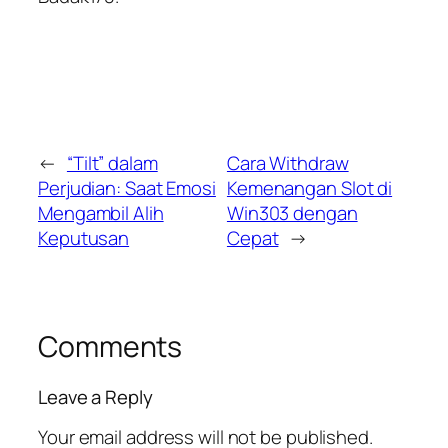
←
“Tilt” dalam
Cara Withdraw
Perjudian: Saat Emosi
Kemenangan Slot di
Mengambil Alih
Win303 dengan
Keputusan
Cepat
→
Comments
Leave a Reply
Your email address will not be published.