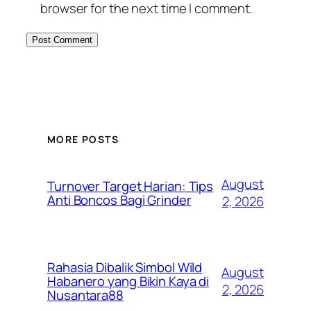
browser for the next time I comment.
MORE POSTS
August
Turnover Target Harian: Tips
Anti Boncos Bagi Grinder
2, 2026
Rahasia Dibalik Simbol Wild
August
Habanero yang Bikin Kaya di
2, 2026
Nusantara88