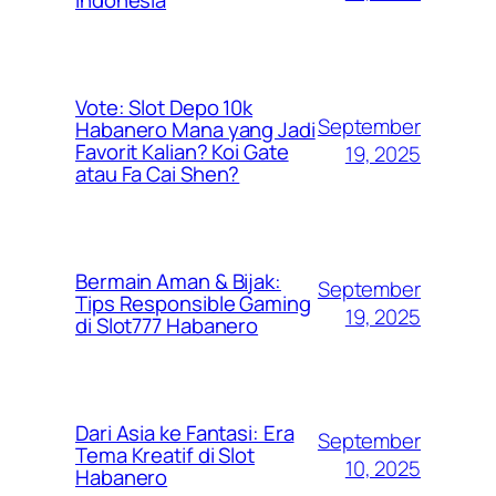
Vote: Slot Depo 10k
September
Habanero Mana yang Jadi
Favorit Kalian? Koi Gate
19, 2025
atau Fa Cai Shen?
Bermain Aman & Bijak:
September
Tips Responsible Gaming
19, 2025
di Slot777 Habanero
Dari Asia ke Fantasi: Era
September
Tema Kreatif di Slot
10, 2025
Habanero