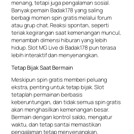
menang, tetapi juga pengalaman sosial.
Banyak pemain Badak178 yang saling
berbagi momen spin gratis melalui forum
atau grup chat. Reaksi spontan, seperti
teriak kegirangan saat kemenangan muncul,
menambah dimensi hiburan yang lebih
hidup. Slot MG Live di Badak178 pun terasa
lebih interaktif dan menyenangkan.
Tetap Bijak Saat Bermain
Meskipun spin gratis memberi peluang
ekstra, penting untuk tetap bijak. Slot
tetaplah permainan berbasis
keberuntungan, dan tidak semua spin gratis
akan menghasilkan kemenangan besar.
Bermain dengan kontrol saldo, mengatur
waktu, dan tetap santai memastikan
pengalaman tetap menyenangkan.