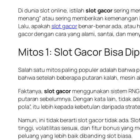
Di dunia slot online, istilah
slot gacor
sering men
menang” atau sering memberikan kemenangan be
Lalu, apakah
slot gacor
benar-benar ada, atau ha
gacor dengan cara yang alami, santai, dan me
Mitos 1: Slot Gacor Bisa Dip
Salah satu mitos paling populer adalah bahwa
bahwa setelah beberapa putaran kalah, mesin 
Faktanya,
slot gacor
menggunakan sistem RNG (
putaran sebelumnya. Dengan kata lain, tidak ad
pola”, itu lebih kepada kebetulan daripada strate
Namun, ini tidak berarti slot gacor tidak ada. 
tinggi, volatilitas sesuai, dan fitur bonus yan
peluang yang lebih baik dibanding slot biasa.