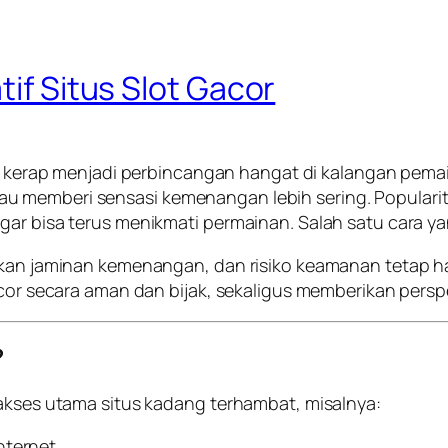
tif Situs Slot Gacor
kerap menjadi perbincangan hangat di kalangan pemain
u memberi sensasi kemenangan lebih sering. Populari
gar bisa terus menikmati permainan. Salah satu cara ya
ukan jaminan kemenangan, dan risiko keamanan tetap har
gacor secara aman dan bijak, sekaligus memberikan per
?
 akses utama situs kadang terhambat, misalnya:
nternet