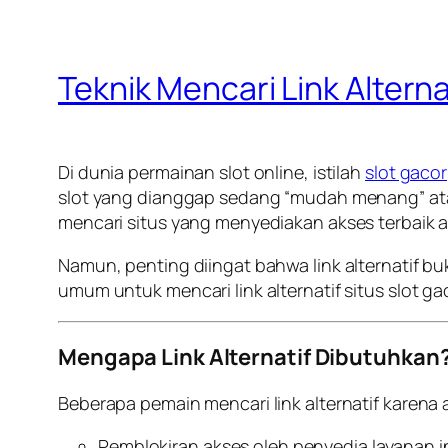
Teknik Mencari Link Alterna
Di dunia permainan slot online, istilah
slot gacor
slot yang dianggap sedang “mudah menang” ata
mencari situs yang menyediakan akses terbaik a
Namun, penting diingat bahwa link alternatif b
umum untuk mencari link alternatif situs slot 
Mengapa Link Alternatif Dibutuhkan
Beberapa pemain mencari link alternatif karena
Pemblokiran akses oleh penyedia layanan i