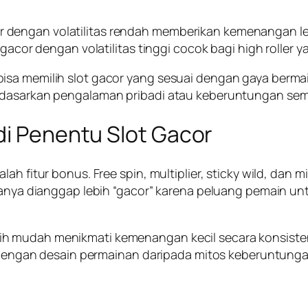
 gacor dengan volatilitas rendah memberikan kemenangan 
 gacor dengan volatilitas tinggi cocok bagi high roller 
sa memilih slot gacor yang sesuai dengan gaya bermain 
erdasarkan pengalaman pribadi atau keberuntungan sem
di Penentu Slot Gacor
lah fitur bonus. Free spin, multiplier, sticky wild, d
iasanya dianggap lebih “gacor” karena peluang pemain 
 mudah menikmati kemenangan kecil secara konsisten,
it dengan desain permainan daripada mitos keberuntunga