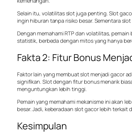
kemenangan.
Selain itu, volatilitas slot juga penting. Slot
ingin hiburan tanpa risiko besar. Sementara slot
Dengan memahami RTP dan volatilitas, pemain bi
statistik, berbeda dengan mitos yang hanya b
Fakta 2: Fitur Bonus Menja
Faktor lain yang membuat slot menjadi gacor ada
signifikan. Slot dengan fitur bonus menarik b
menguntungkan lebih tinggi.
Pemain yang memahami mekanisme ini akan lebih
besar. Jadi, keberadaan slot gacor lebih terka
Kesimpulan