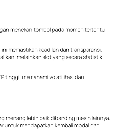
dengan menekan tombol pada momen tertentu
 ini memastikan keadilan dan transparansi,
ikan, melainkan slot yang secara statistik
TP tinggi, memahami volatilitas, dan
ng menang lebih baik dibanding mesin lainnya.
esar untuk mendapatkan kembali modal dan