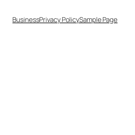
Business
Privacy Policy
Sample Page