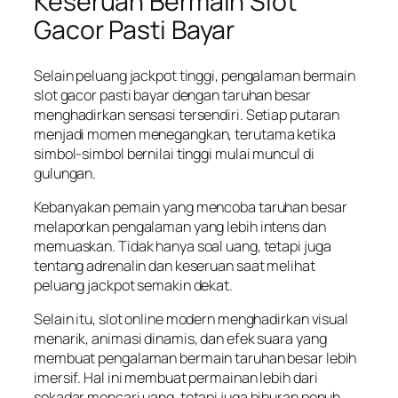
Keseruan Bermain Slot
Gacor Pasti Bayar
Selain peluang jackpot tinggi, pengalaman bermain
slot gacor pasti bayar dengan taruhan besar
menghadirkan sensasi tersendiri. Setiap putaran
menjadi momen menegangkan, terutama ketika
simbol-simbol bernilai tinggi mulai muncul di
gulungan.
Kebanyakan pemain yang mencoba taruhan besar
melaporkan pengalaman yang lebih intens dan
memuaskan. Tidak hanya soal uang, tetapi juga
tentang adrenalin dan keseruan saat melihat
peluang jackpot semakin dekat.
Selain itu, slot online modern menghadirkan visual
menarik, animasi dinamis, dan efek suara yang
membuat pengalaman bermain taruhan besar lebih
imersif. Hal ini membuat permainan lebih dari
sekadar mencari uang, tetapi juga hiburan penuh