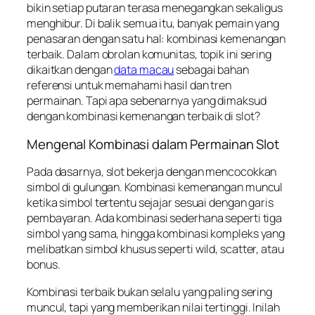
bikin setiap putaran terasa menegangkan sekaligus
menghibur. Di balik semua itu, banyak pemain yang
penasaran dengan satu hal: kombinasi kemenangan
terbaik. Dalam obrolan komunitas, topik ini sering
dikaitkan dengan
data macau
sebagai bahan
referensi untuk memahami hasil dan tren
permainan. Tapi apa sebenarnya yang dimaksud
dengan kombinasi kemenangan terbaik di slot?
Mengenal Kombinasi dalam Permainan Slot
Pada dasarnya, slot bekerja dengan mencocokkan
simbol di gulungan. Kombinasi kemenangan muncul
ketika simbol tertentu sejajar sesuai dengan garis
pembayaran. Ada kombinasi sederhana seperti tiga
simbol yang sama, hingga kombinasi kompleks yang
melibatkan simbol khusus seperti wild, scatter, atau
bonus.
Kombinasi terbaik bukan selalu yang paling sering
muncul, tapi yang memberikan nilai tertinggi. Inilah