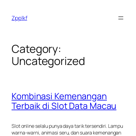
Skip
to
Zpplkf
content
Category:
Uncategorized
Kombinasi Kemenangan
Terbaik di Slot Data Macau
Slot online selalu punya daya tarik tersendiri. Lampu
warna-warni, animasi seru, dan suara kemenangan