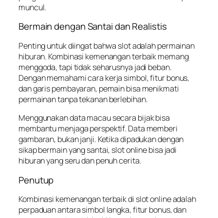
muncul.
Bermain dengan Santai dan Realistis
Penting untuk diingat bahwa slot adalah permainan
hiburan. Kombinasi kemenangan terbaik memang
menggoda, tapi tidak seharusnya jadi beban.
Dengan memahami cara kerja simbol, fitur bonus,
dan garis pembayaran, pemain bisa menikmati
permainan tanpa tekanan berlebihan.
Menggunakan data macau secara bijak bisa
membantu menjaga perspektif. Data memberi
gambaran, bukan janji. Ketika dipadukan dengan
sikap bermain yang santai, slot online bisa jadi
hiburan yang seru dan penuh cerita.
Penutup
Kombinasi kemenangan terbaik di slot online adalah
perpaduan antara simbol langka, fitur bonus, dan