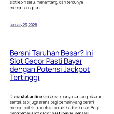
slot lebih seru, menantang, dan tentunya
menguntungkan.
January 23, 2026
Berani Taruhan Besar? Ini
Slot Gacor Pasti Bayar
dengan Potensi Jackpot
Tertinggi
Dunia
slot online
kini bukan hanya tentang hiburan
santai, tapi juga arena bagi pemain yang berani
mengambil risiko untuk meraih hadiah besar. Bagi
penggemar
slot gacor pasti bayar
, sensasi