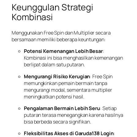
Keunggulan Strategi
Kombinasi
Menggunakan Free Spin dan Multiplier secara
bersamaan memiliki beberapa keuntungan:
Potensi Kemenangan Lebih Besar
:
Kombinasi ini bisa menghasilkan kemenangan
berlipat dalam satu putaran.
Mengurangi Risiko Kerugian
: Free Spin
memungkinkan pemain bermain tanpa
mengurangi modal, sementara multiplier
meningkatkan potensi hasil.
Pengalaman Bermain Lebih Seru
: Setiap
putaran terasa menegangkan karena hasilnya
bisa berbeda secara signifikan.
Fleksibilitas Akses di Garuda138 Login
: