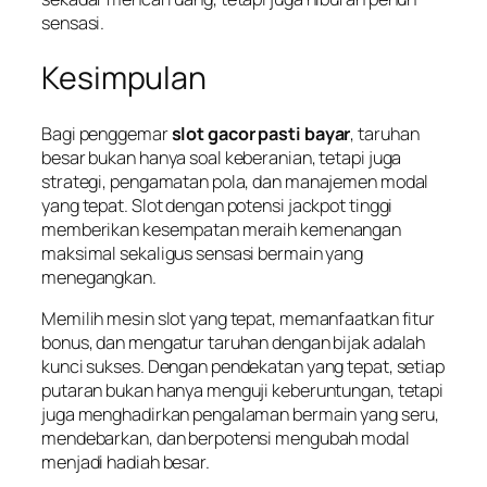
sensasi.
Kesimpulan
Bagi penggemar
slot gacor pasti bayar
, taruhan
besar bukan hanya soal keberanian, tetapi juga
strategi, pengamatan pola, dan manajemen modal
yang tepat. Slot dengan potensi jackpot tinggi
memberikan kesempatan meraih kemenangan
maksimal sekaligus sensasi bermain yang
menegangkan.
Memilih mesin slot yang tepat, memanfaatkan fitur
bonus, dan mengatur taruhan dengan bijak adalah
kunci sukses. Dengan pendekatan yang tepat, setiap
putaran bukan hanya menguji keberuntungan, tetapi
juga menghadirkan pengalaman bermain yang seru,
mendebarkan, dan berpotensi mengubah modal
menjadi hadiah besar.