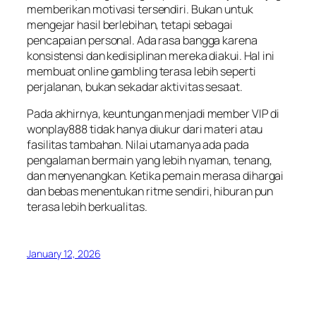
memberikan motivasi tersendiri. Bukan untuk
mengejar hasil berlebihan, tetapi sebagai
pencapaian personal. Ada rasa bangga karena
konsistensi dan kedisiplinan mereka diakui. Hal ini
membuat online gambling terasa lebih seperti
perjalanan, bukan sekadar aktivitas sesaat.
Pada akhirnya, keuntungan menjadi member VIP di
wonplay888 tidak hanya diukur dari materi atau
fasilitas tambahan. Nilai utamanya ada pada
pengalaman bermain yang lebih nyaman, tenang,
dan menyenangkan. Ketika pemain merasa dihargai
dan bebas menentukan ritme sendiri, hiburan pun
terasa lebih berkualitas.
January 12, 2026