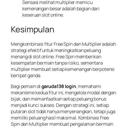
Sensasi melihat multiplier memicu
kemenangan besar adalah bagian dari
keseruan slot online.
Kesimpulan
Mengkombinasi fitur Free Spin dan Multiplier adalah
strategi efektif untuk meningkatkan peluang
menang di slot online. Free Spin memberikan
kesempatan bermain tanpa risiko, sementara
multiplier membuat setiap kemenangan berpotensi
berlipat ganda.
Bagi pemain di
garuda138 login
, memahami
mekanisme kedua fitur ini, mengelola modal dengan
bijak, dan memanfaatkan setiap peluang bonus
menjadi kunci sukses. Dengan strategi ini, setiap
putaran slot tidak hanya menyenangkan, tetapi juga
memiliki peluang hasil maksimal. Kombinasi Free
Spin dan Multiplier membuat pengalaman bermain