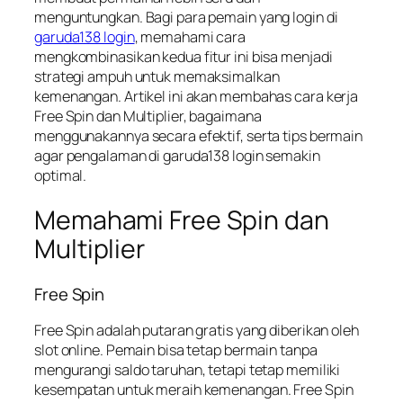
menguntungkan. Bagi para pemain yang login di
garuda138 login
, memahami cara
mengkombinasikan kedua fitur ini bisa menjadi
strategi ampuh untuk memaksimalkan
kemenangan. Artikel ini akan membahas cara kerja
Free Spin dan Multiplier, bagaimana
menggunakannya secara efektif, serta tips bermain
agar pengalaman di garuda138 login semakin
optimal.
Memahami Free Spin dan
Multiplier
Free Spin
Free Spin adalah putaran gratis yang diberikan oleh
slot online. Pemain bisa tetap bermain tanpa
mengurangi saldo taruhan, tetapi tetap memiliki
kesempatan untuk meraih kemenangan. Free Spin