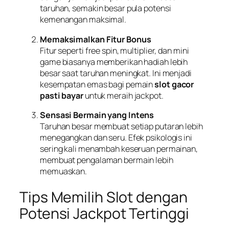
taruhan, semakin besar pula potensi
kemenangan maksimal.
Memaksimalkan Fitur Bonus
Fitur seperti free spin, multiplier, dan mini
game biasanya memberikan hadiah lebih
besar saat taruhan meningkat. Ini menjadi
kesempatan emas bagi pemain
slot gacor
pasti bayar
untuk meraih jackpot.
Sensasi Bermain yang Intens
Taruhan besar membuat setiap putaran lebih
menegangkan dan seru. Efek psikologis ini
sering kali menambah keseruan permainan,
membuat pengalaman bermain lebih
memuaskan.
Tips Memilih Slot dengan
Potensi Jackpot Tertinggi