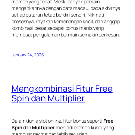
momen yang tepat. Meski banyak pemain
mengaitkannya dengan data macau, pada akhirnya
setiap putaran tetap berdiri sendiri. Nikmati
prosesnya, rayakan kemenangan kecil, dan anggap
kombinasi besar sebagai bonus manis yang
membuat pengalaman bermain semakin berkesan.
January 24, 2026
Mengkombinasi Fitur Free
Spin dan Multiplier
Dalam dunia slot online, fitur bonus seperti
Free
Spin
dan
Multiplier
menjadi elemen kunci yang
membuat permainan lebih seru dan