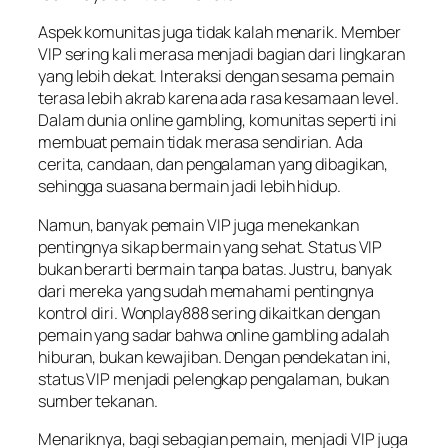
Aspek komunitas juga tidak kalah menarik. Member
VIP sering kali merasa menjadi bagian dari lingkaran
yang lebih dekat. Interaksi dengan sesama pemain
terasa lebih akrab karena ada rasa kesamaan level.
Dalam dunia online gambling, komunitas seperti ini
membuat pemain tidak merasa sendirian. Ada
cerita, candaan, dan pengalaman yang dibagikan,
sehingga suasana bermain jadi lebih hidup.
Namun, banyak pemain VIP juga menekankan
pentingnya sikap bermain yang sehat. Status VIP
bukan berarti bermain tanpa batas. Justru, banyak
dari mereka yang sudah memahami pentingnya
kontrol diri. Wonplay888 sering dikaitkan dengan
pemain yang sadar bahwa online gambling adalah
hiburan, bukan kewajiban. Dengan pendekatan ini,
status VIP menjadi pelengkap pengalaman, bukan
sumber tekanan.
Menariknya, bagi sebagian pemain, menjadi VIP juga