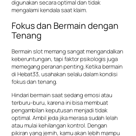
digunakan secara optimal dan tidak
mengalami kendala saat klaim.
Fokus dan Bermain dengan
Tenang
Bermain slot memang sangat mengandalkan
keberuntungan, tapi faktor psikologis juga
memegang peranan penting. Ketika bermain
di Hebat33, usahakan selalu dalam kondisi
fokus dan tenang.
Hindari bermain saat sedang emosi atau
terburu-buru, karena ini bisa membuat
pengambilan keputusan menjadi tidak
optimal. Ambil jeda jika merasa sudah lelah
atau mulai kehilangan kontrol. Dengan
pikiran yang jernih, kamu akan lebih mampu