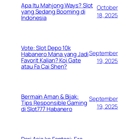
Apa Itu Mahjong Ways? Slot
October
yang Sedang Booming di
18, 2025
Indonesia
Vote: Slot Depo 10k
September
Habanero Mana yang Jadi
Favorit Kalian? Koi Gate
19, 2025
atau Fa Cai Shen?
Bermain Aman & Bijak:
September
Tips Responsible Gaming
19, 2025
di Slot777 Habanero