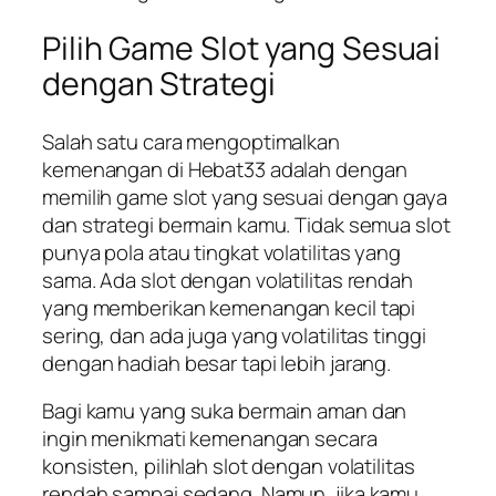
Pilih Game Slot yang Sesuai
dengan Strategi
Salah satu cara mengoptimalkan
kemenangan di Hebat33 adalah dengan
memilih game slot yang sesuai dengan gaya
dan strategi bermain kamu. Tidak semua slot
punya pola atau tingkat volatilitas yang
sama. Ada slot dengan volatilitas rendah
yang memberikan kemenangan kecil tapi
sering, dan ada juga yang volatilitas tinggi
dengan hadiah besar tapi lebih jarang.
Bagi kamu yang suka bermain aman dan
ingin menikmati kemenangan secara
konsisten, pilihlah slot dengan volatilitas
rendah sampai sedang. Namun, jika kamu