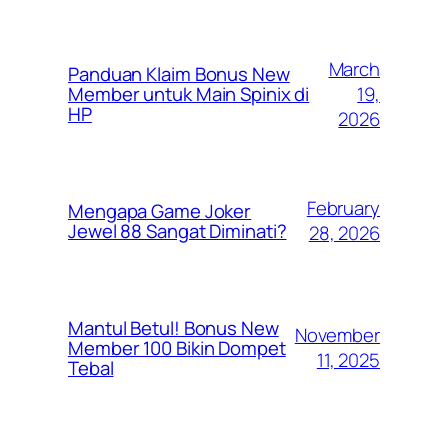
March
Panduan Klaim Bonus New
19,
Member untuk Main Spinix di
HP
2026
February
Mengapa Game Joker
Jewel 88 Sangat Diminati?
28, 2026
Mantul Betul! Bonus New
November
Member 100 Bikin Dompet
11, 2025
Tebal