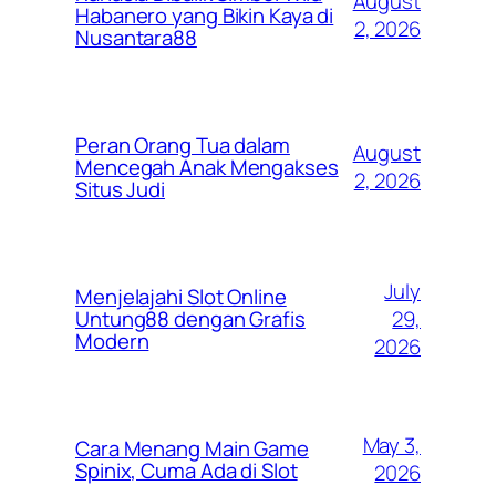
August
Habanero yang Bikin Kaya di
2, 2026
Nusantara88
Peran Orang Tua dalam
August
Mencegah Anak Mengakses
2, 2026
Situs Judi
July
Menjelajahi Slot Online
29,
Untung88 dengan Grafis
Modern
2026
May 3,
Cara Menang Main Game
Spinix, Cuma Ada di Slot
2026