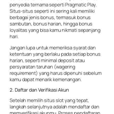
penyedia ternama seperti Pragmatic Play.
Situs-situs seperti ini sering kali memiliki
berbagai jenis bonus, termasuk bonus
sambutan, bonus harian, hingga bonus
loyalitas yang bisa kamu nikmati sepanjang
hari.
Jangan lupa untuk memeriksa syarat dan
ketentuan yang berlaku pada setiap bonus
harian, seperti minimal deposit atau
persyaratan taruhan (wagering
requirement) yang harus dipenuhi sebelum
kamu dapat menarik kemenangan.
2. Daftar dan Verifikasi Akun
Setelah memilih situs slot yang tepat,
langkah selanjutnya adalah mendaftar dan
memverifikasi akunmu. Proses pendaftaran