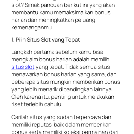
slot? Simak panduan berikut ini yang akan
membantu kamu memaksimalkan bonus
harian dan meningkatkan peluang
kemenanganmu.
1. Pilih Situs Slot yang Tepat
Langkah pertama sebelum kamu bisa
mengklaim bonus harian adalah memilih
situs slot
yang tepat. Tidak semua situs
menawarkan bonus harian yang sama, dan
beberapa situs mungkin memberikan bonus
yang lebih menarik dibandingkan lainnya.
Oleh karena itu, penting untuk melakukan
riset terlebih dahulu.
Carilah situs yang sudah terpercaya dan
memiliki reputasi baik dalam memberikan
bonus serta memiliki koleksi permainan dari