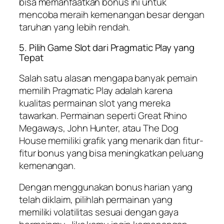
bisa memanfaatkan bonus ini untuk
mencoba meraih kemenangan besar dengan
taruhan yang lebih rendah.
5. Pilih Game Slot dari Pragmatic Play yang
Tepat
Salah satu alasan mengapa banyak pemain
memilih Pragmatic Play adalah karena
kualitas permainan slot yang mereka
tawarkan. Permainan seperti Great Rhino
Megaways, John Hunter, atau The Dog
House memiliki grafik yang menarik dan fitur-
fitur bonus yang bisa meningkatkan peluang
kemenangan.
Dengan menggunakan bonus harian yang
telah diklaim, pilihlah permainan yang
memiliki volatilitas sesuai dengan gaya