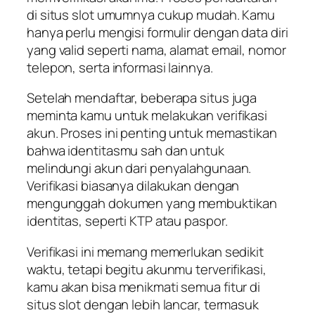
di situs slot umumnya cukup mudah. Kamu
hanya perlu mengisi formulir dengan data diri
yang valid seperti nama, alamat email, nomor
telepon, serta informasi lainnya.
Setelah mendaftar, beberapa situs juga
meminta kamu untuk melakukan verifikasi
akun. Proses ini penting untuk memastikan
bahwa identitasmu sah dan untuk
melindungi akun dari penyalahgunaan.
Verifikasi biasanya dilakukan dengan
mengunggah dokumen yang membuktikan
identitas, seperti KTP atau paspor.
Verifikasi ini memang memerlukan sedikit
waktu, tetapi begitu akunmu terverifikasi,
kamu akan bisa menikmati semua fitur di
situs slot dengan lebih lancar, termasuk