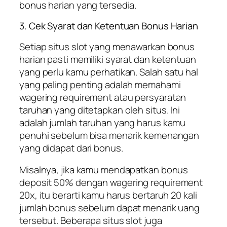
bonus harian yang tersedia.
3. Cek Syarat dan Ketentuan Bonus Harian
Setiap situs slot yang menawarkan bonus
harian pasti memiliki syarat dan ketentuan
yang perlu kamu perhatikan. Salah satu hal
yang paling penting adalah memahami
wagering requirement
atau persyaratan
taruhan yang ditetapkan oleh situs. Ini
adalah jumlah taruhan yang harus kamu
penuhi sebelum bisa menarik kemenangan
yang didapat dari bonus.
Misalnya, jika kamu mendapatkan bonus
deposit 50% dengan
wagering requirement
20x, itu berarti kamu harus bertaruh 20 kali
jumlah bonus sebelum dapat menarik uang
tersebut. Beberapa situs slot juga