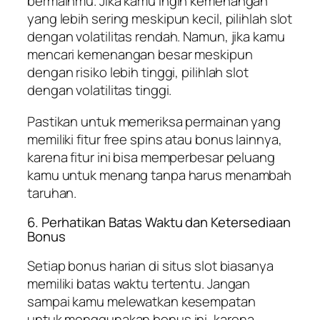
bermainmu. Jika kamu ingin kemenangan
yang lebih sering meskipun kecil, pilihlah slot
dengan volatilitas rendah. Namun, jika kamu
mencari kemenangan besar meskipun
dengan risiko lebih tinggi, pilihlah slot
dengan volatilitas tinggi.
Pastikan untuk memeriksa permainan yang
memiliki fitur
free spins
atau bonus lainnya,
karena fitur ini bisa memperbesar peluang
kamu untuk menang tanpa harus menambah
taruhan.
6. Perhatikan Batas Waktu dan Ketersediaan
Bonus
Setiap bonus harian di situs slot biasanya
memiliki batas waktu tertentu. Jangan
sampai kamu melewatkan kesempatan
untuk menggunakan bonus ini, karena