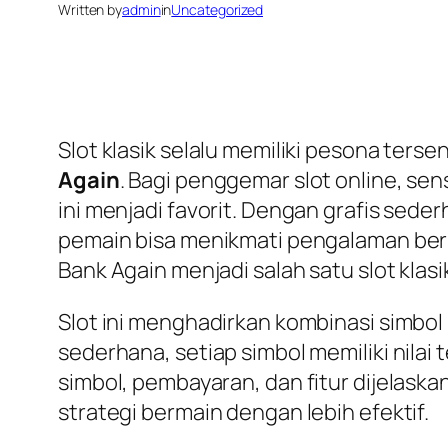
Written by
admin
in
Uncategorized
Slot klasik selalu memiliki pesona terse
Again
. Bagi penggemar slot online, s
ini menjadi favorit. Dengan grafis se
pemain bisa menikmati pengalaman ber
Bank Again menjadi salah satu slot klasi
Slot ini menghadirkan kombinasi simbol 
sederhana, setiap simbol memiliki nila
simbol, pembayaran, dan fitur dijelas
strategi bermain dengan lebih efektif.