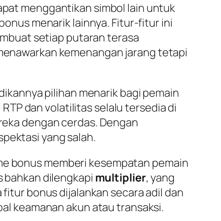
dapat menggantikan simbol lain untuk
onus menarik lainnya. Fitur-fitur ini
mbuat setiap putaran terasa
ni menawarkan kemenangan jarang tetapi
dikannya pilihan menarik bagi pemain
P dan volatilitas selalu tersedia di
reka dengan cerdas. Dengan
spektasi yang salah.
-game bonus memberi kesempatan pemain
 bahkan dilengkapi
multiplier
, yang
 fitur bonus dijalankan secara adil dan
l keamanan akun atau transaksi.