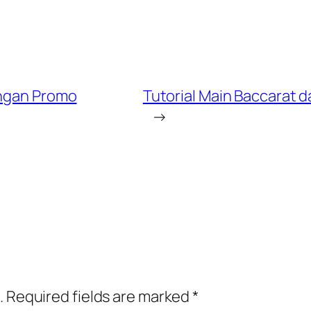
engan Promo
Tutorial Main Baccarat d
→
.
Required fields are marked
*