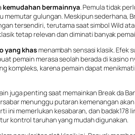
a
kemudahan bermainnya
. Pemula tidak pe
lu memutar gulungan. Meskipun sederhana, Br
gan tersendiri, terutama saat simbol Wild at
asik tetap relevan dan diminati banyak pemain
io yang khas
menambah sensasi klasik. Efek s
buat pemain merasa seolah berada di kasino 
ang kompleks, karena pemain dapat menikmati
in juga penting saat memainkan Break da Bank
bersabar menunggu putaran kemenangan akan
perti ini memerlukan kesabaran, dan badak178
tur kontrol taruhan yang mudah digunakan.