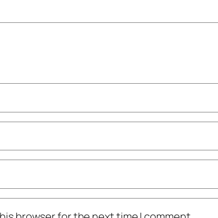
his browser for the next time I comment.