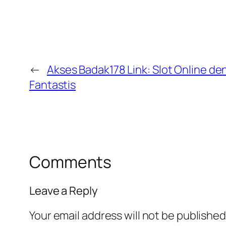
←
Akses Badak178 Link: Slot Online d
Fantastis
Comments
Leave a Reply
Your email address will not be published