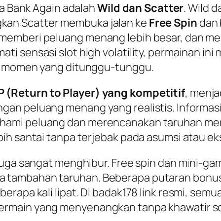
da Bank Again adalah
Wild dan Scatter
. Wild 
kan Scatter membuka jalan ke
Free Spin
dan b
memberi peluang menang lebih besar, dan me
i sensasi slot high volatility, permainan i
di momen yang ditunggu-tunggu.
 (Return to Player) yang kompetitif
, menja
n peluang menang yang realistis. Informasi RT
hami peluang dan merencanakan taruhan me
ih santai tanpa terjebak pada asumsi atau ek
 juga sangat menghibur. Free spin dan mini
 tambahan taruhan. Beberapa putaran bonus
rapa kali lipat. Di badak178 link resmi, semua
rmain yang menyenangkan tanpa khawatir soa